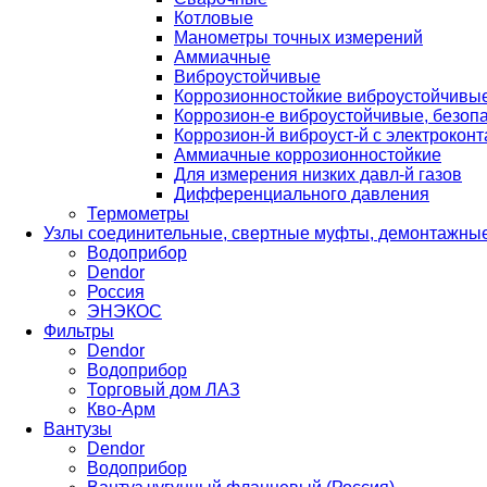
Котловые
Манометры точных измерений
Аммиачные
Виброустойчивые
Коррозионностойкие виброустойчивы
Коррозион-е виброустойчивые, безопа
Коррозион-й виброуст-й с электроконт
Аммиачные коррозионностойкие
Для измерения низких давл-й газов
Дифференциального давления
Термометры
Узлы соединительные, свертные муфты, демонтажные
Водоприбор
Dendor
Россия
ЭНЭКОС
Фильтры
Dendor
Водоприбор
Торговый дом ЛАЗ
Кво-Арм
Вантузы
Dendor
Водоприбор