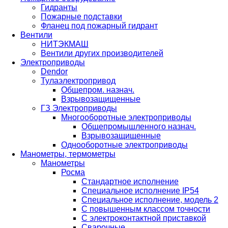
Гидранты
Пожарные подставки
Фланец под пожарный гидрант
Вентили
НИТЭКМАШ
Вентили других производителей
Электроприводы
Dendor
Тулаэлектропривод
Общепром. назнач.
Взрывозащищенные
ГЗ Электроприводы
Многооборотные электроприводы
Общепромышленного назнач.
Взрывозащищенные
Однооборотные электроприводы
Манометры, термометры
Манометры
Росма
Стандартное исполнение
Специальное исполнение IP54
Специальное исполнение, модель 2
С повышенным классом точности
С электроконтактной приставкой
Cварочные