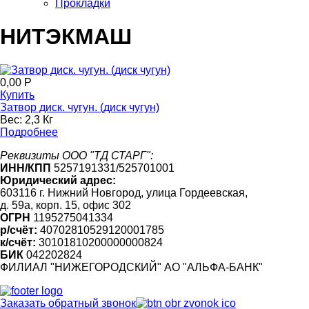
Прокладки
НИТЭКМАШ
0,00 Р
Купить
Затвор диск. чугун. (диск чугун)
Вес:
2,3 Кг
Подробнее
Реквизиты ООО "ТД СТАРГ":
ИНН/КПП
5257191331/525701001
Юридический адрес:
603116 г. Нижний Новгород, улица Гордеевская,
д. 59а, корп. 15, офис 302
ОГРН
1195275041334
р/счёт:
40702810529120001785
к/счёт:
30101810200000000824
БИК
042202824
ФИЛИАЛ "НИЖЕГОРОДСКИЙ" АО "АЛЬФА-БАНК"
Заказать обратный звонок