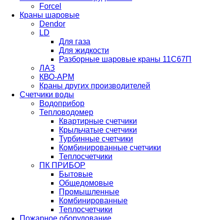
Forcel
Краны шаровые
Dendor
LD
Для газа
Для жидкости
Разборные шаровые краны 11С67П
ЛАЗ
КВО-АРМ
Краны других производителей
Счетчики воды
Водоприбор
Тепловодомер
Квартирные счетчики
Крыльчатые счетчики
Турбинные счетчики
Комбинированные счетчики
Теплосчетчики
ПК ПРИБОР
Бытовые
Общедомовые
Промышленные
Комбинированные
Теплосчетчики
Пожарное оборудование