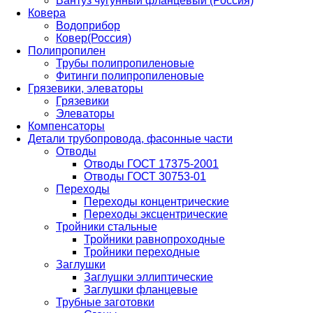
Вантуз чугунный фланцевый (Россия)
Ковера
Водоприбор
Ковер(Россия)
Полипропилен
Трубы полипропиленовые
Фитинги полипропиленовые
Грязевики, элеваторы
Грязевики
Элеваторы
Компенсаторы
Детали трубопровода, фасонные части
Отводы
Отводы ГОСТ 17375-2001
Отводы ГОСТ 30753-01
Переходы
Переходы концентрические
Переходы эксцентрические
Тройники стальные
Тройники равнопроходные
Тройники переходные
Заглушки
Заглушки эллиптические
Заглушки фланцевые
Трубные заготовки