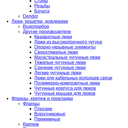
Cгоны
Резьбы
Бочата
Dendor
Люки, решетки, дождевики
Водоприбор
Другие производители
Квадратные люки
Люки из высокопрочного чугуна
Опорно-укрывные элементы
Сверхтяжелые люки
Магистральные чугунные люки
Тяжелые чугунные люки
Средние чугунные люки
Легкие чугунные люки
Люки для кабельных колодцев связи
Полимерно-композитные люки
Чугунные корпуса для люков
Чугунные крышки для люков
Фланцы, крепеж и прокладки
Фланцы
Плоские
Воротниковые
Прижимные
Крепеж