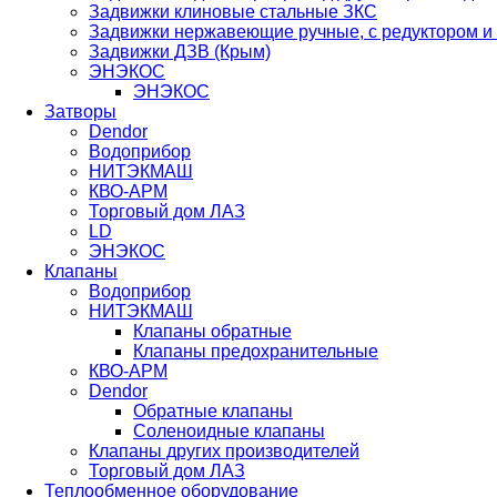
Задвижки клиновые стальные ЗКС
Задвижки нержавеющие ручные, с редуктором и
Задвижки ДЗВ (Крым)
ЭНЭКОС
ЭНЭКОС
Затворы
Dendor
Водоприбор
НИТЭКМАШ
КВО-АРМ
Торговый дом ЛАЗ
LD
ЭНЭКОС
Клапаны
Водоприбор
НИТЭКМАШ
Клапаны обратные
Клапаны предохранительные
КВО-АРМ
Dendor
Обратные клапаны
Соленоидные клапаны
Клапаны других производителей
Торговый дом ЛАЗ
Теплообменное оборудование