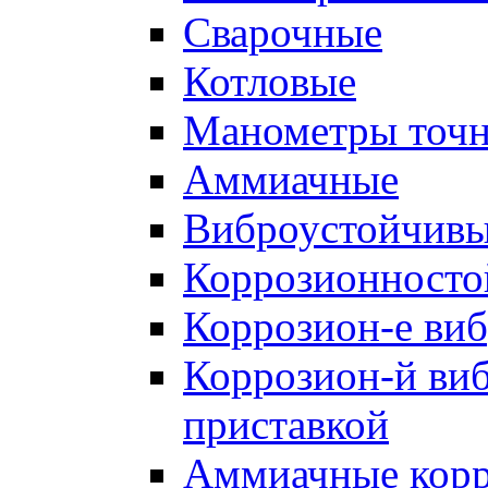
Cварочные
Котловые
Манометры точн
Аммиачные
Виброустойчив
Коррозионносто
Коррозион-е виб
Коррозион-й виб
приставкой
Аммиачные корр