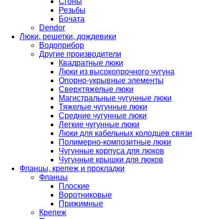
Cгоны
Резьбы
Бочата
Dendor
Люки, решетки, дождевики
Водоприбор
Другие производители
Квадратные люки
Люки из высокопрочного чугуна
Опорно-укрывные элементы
Сверхтяжелые люки
Магистральные чугунные люки
Тяжелые чугунные люки
Средние чугунные люки
Легкие чугунные люки
Люки для кабельных колодцев связи
Полимерно-композитные люки
Чугунные корпуса для люков
Чугунные крышки для люков
Фланцы, крепеж и прокладки
Фланцы
Плоские
Воротниковые
Прижимные
Крепеж