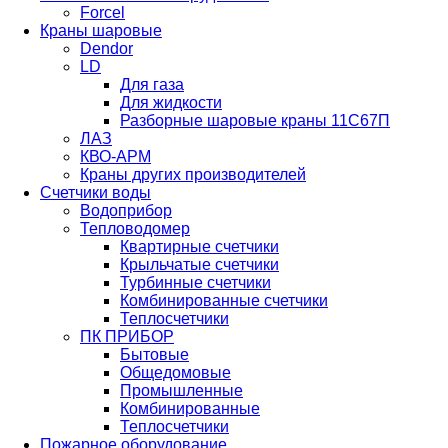
Forcel
Краны шаровые
Dendor
LD
Для газа
Для жидкости
Разборные шаровые краны 11С67П
ЛАЗ
КВО-АРМ
Краны других производителей
Счетчики воды
Водоприбор
Тепловодомер
Квартирные счетчики
Крыльчатые счетчики
Турбинные счетчики
Комбинированные счетчики
Теплосчетчики
ПК ПРИБОР
Бытовые
Общедомовые
Промышленные
Комбинированные
Теплосчетчики
Пожарное оборудование