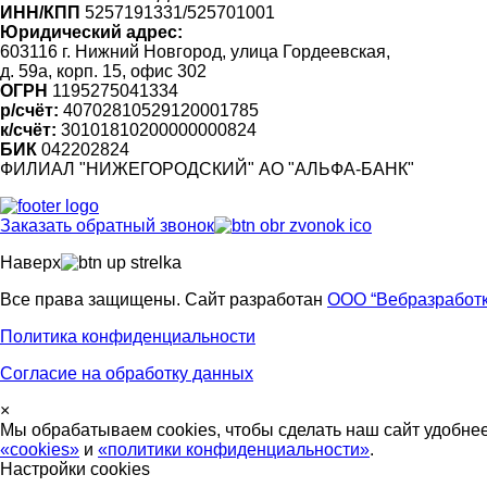
ИНН/КПП
5257191331/525701001
Юридический адрес:
603116 г. Нижний Новгород, улица Гордеевская,
д. 59а, корп. 15, офис 302
ОГРН
1195275041334
р/счёт:
40702810529120001785
к/счёт:
30101810200000000824
БИК
042202824
ФИЛИАЛ "НИЖЕГОРОДСКИЙ" АО "АЛЬФА-БАНК"
Заказать обратный звонок
Наверх
Все права защищены. Сайт разработан
ООО “Вебразработк
Политика конфиденциальности
Согласие на обработку данных
×
Мы обрабатываем cookies, чтобы сделать наш сайт удобне
«cookies»
и
«политики конфиденциальности»
.
Настройки cookies