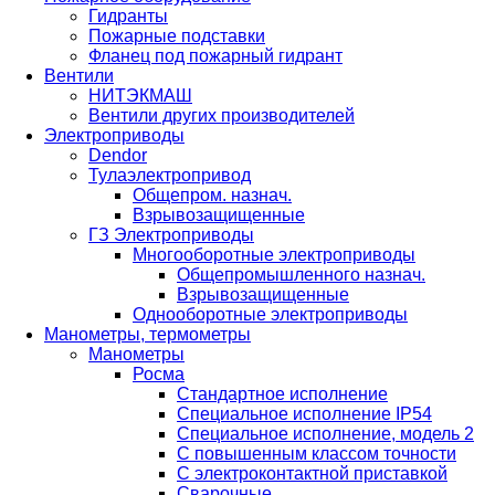
Гидранты
Пожарные подставки
Фланец под пожарный гидрант
Вентили
НИТЭКМАШ
Вентили других производителей
Электроприводы
Dendor
Тулаэлектропривод
Общепром. назнач.
Взрывозащищенные
ГЗ Электроприводы
Многооборотные электроприводы
Общепромышленного назнач.
Взрывозащищенные
Однооборотные электроприводы
Манометры, термометры
Манометры
Росма
Стандартное исполнение
Специальное исполнение IP54
Специальное исполнение, модель 2
С повышенным классом точности
С электроконтактной приставкой
Cварочные