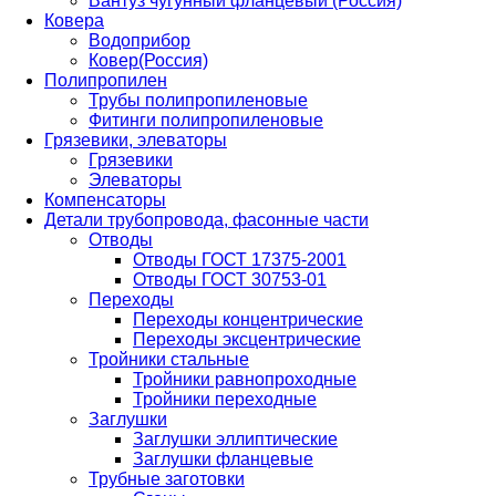
Вантуз чугунный фланцевый (Россия)
Ковера
Водоприбор
Ковер(Россия)
Полипропилен
Трубы полипропиленовые
Фитинги полипропиленовые
Грязевики, элеваторы
Грязевики
Элеваторы
Компенсаторы
Детали трубопровода, фасонные части
Отводы
Отводы ГОСТ 17375-2001
Отводы ГОСТ 30753-01
Переходы
Переходы концентрические
Переходы эксцентрические
Тройники стальные
Тройники равнопроходные
Тройники переходные
Заглушки
Заглушки эллиптические
Заглушки фланцевые
Трубные заготовки