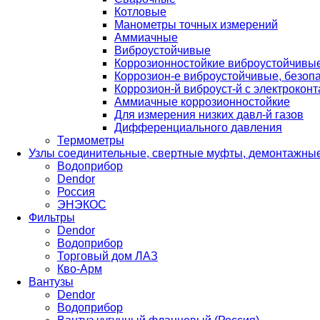
Котловые
Манометры точных измерений
Аммиачные
Виброустойчивые
Коррозионностойкие виброустойчивы
Коррозион-е виброустойчивые, безопа
Коррозион-й виброуст-й с электроконт
Аммиачные коррозионностойкие
Для измерения низких давл-й газов
Дифференциального давления
Термометры
Узлы соединительные, свертные муфты, демонтажные
Водоприбор
Dendor
Россия
ЭНЭКОС
Фильтры
Dendor
Водоприбор
Торговый дом ЛАЗ
Кво-Арм
Вантузы
Dendor
Водоприбор