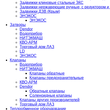
Задвижки клиновые стальные ЗКС
Задвижки нержавеющие ручные, с редуктором и
Задвижки ДЗВ (Крым)
ЭНЭКОС
ЭНЭКОС
Затворы
Dendor
Водоприбор
НИТЭКМАШ
КВО-АРМ
Торговый дом ЛАЗ
LD
ЭНЭКОС
Клапаны
Водоприбор
НИТЭКМАШ
Клапаны обратные
Клапаны предохранительные
КВО-АРМ
Dendor
Обратные клапаны
Соленоидные клапаны
Клапаны других производителей
Торговый дом ЛАЗ
Теплообменное оборудование