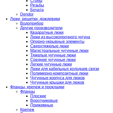
Cгоны
Резьбы
Бочата
Dendor
Люки, решетки, дождевики
Водоприбор
Другие производители
Квадратные люки
Люки из высокопрочного чугуна
Опорно-укрывные элементы
Сверхтяжелые люки
Магистральные чугунные люки
Тяжелые чугунные люки
Средние чугунные люки
Легкие чугунные люки
Люки для кабельных колодцев связи
Полимерно-композитные люки
Чугунные корпуса для люков
Чугунные крышки для люков
Фланцы, крепеж и прокладки
Фланцы
Плоские
Воротниковые
Прижимные
Крепеж