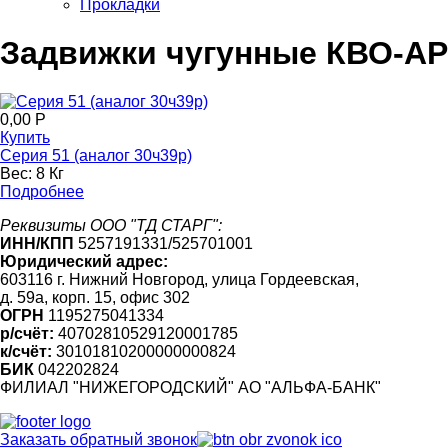
Прокладки
Задвижки чугунные КВО-А
0,00 Р
Купить
Серия 51 (аналог 30ч39р)
Вес:
8 Кг
Подробнее
Реквизиты ООО "ТД СТАРГ":
ИНН/КПП
5257191331/525701001
Юридический адрес:
603116 г. Нижний Новгород, улица Гордеевская,
д. 59а, корп. 15, офис 302
ОГРН
1195275041334
р/счёт:
40702810529120001785
к/счёт:
30101810200000000824
БИК
042202824
ФИЛИАЛ "НИЖЕГОРОДСКИЙ" АО "АЛЬФА-БАНК"
Заказать обратный звонок