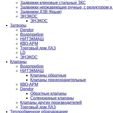
Задвижки клиновые стальные ЗКС
Задвижки нержавеющие ручные, с редуктором и
Задвижки ДЗВ (Крым)
ЭНЭКОС
ЭНЭКОС
Затворы
Dendor
Водоприбор
НИТЭКМАШ
КВО-АРМ
Торговый дом ЛАЗ
LD
ЭНЭКОС
Клапаны
Водоприбор
НИТЭКМАШ
Клапаны обратные
Клапаны предохранительные
КВО-АРМ
Dendor
Обратные клапаны
Соленоидные клапаны
Клапаны других производителей
Торговый дом ЛАЗ
Теплообменное оборудование