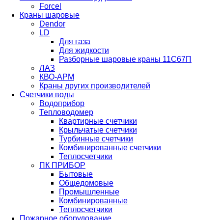
Forcel
Краны шаровые
Dendor
LD
Для газа
Для жидкости
Разборные шаровые краны 11С67П
ЛАЗ
КВО-АРМ
Краны других производителей
Счетчики воды
Водоприбор
Тепловодомер
Квартирные счетчики
Крыльчатые счетчики
Турбинные счетчики
Комбинированные счетчики
Теплосчетчики
ПК ПРИБОР
Бытовые
Общедомовые
Промышленные
Комбинированные
Теплосчетчики
Пожарное оборудование