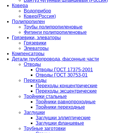
Вантуз чугунный фланцевый (Россия)
Ковера
Водоприбор
Ковер(Россия)
Полипропилен
Трубы полипропиленовые
Фитинги полипропиленовые
Грязевики, элеваторы
Грязевики
Элеваторы
Компенсаторы
Детали трубопровода, фасонные части
Отводы
Отводы ГОСТ 17375-2001
Отводы ГОСТ 30753-01
Переходы
Переходы концентрические
Переходы эксцентрические
Тройники стальные
Тройники равнопроходные
Тройники переходные
Заглушки
Заглушки эллиптические
Заглушки фланцевые
Трубные заготовки