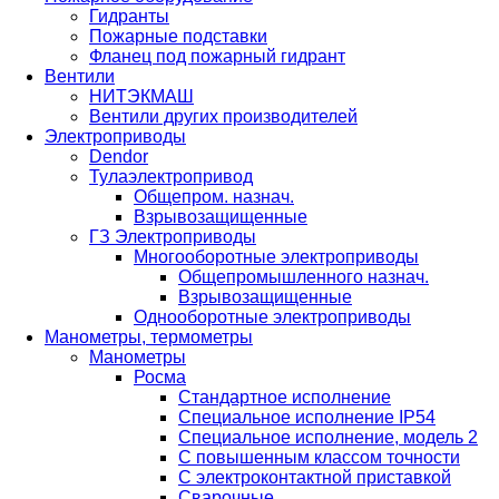
Гидранты
Пожарные подставки
Фланец под пожарный гидрант
Вентили
НИТЭКМАШ
Вентили других производителей
Электроприводы
Dendor
Тулаэлектропривод
Общепром. назнач.
Взрывозащищенные
ГЗ Электроприводы
Многооборотные электроприводы
Общепромышленного назнач.
Взрывозащищенные
Однооборотные электроприводы
Манометры, термометры
Манометры
Росма
Стандартное исполнение
Специальное исполнение IP54
Специальное исполнение, модель 2
С повышенным классом точности
С электроконтактной приставкой
Cварочные