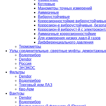
Котловые
Манометры точных измерений
Аммиачные
Виброустойчивые
Коррозионностойкие виброустойчивы
Коррозион-е виброустойчивые, безопа
Коррозион-й виброуст-й с электроконт
Аммиачные коррозионностойкие
Для измерения низких давл-й газов
Дифференциального давления
Термометры
Узлы соединительные, свертные муфты, демонтажные
Водоприбор
Dendor
Россия
ЭНЭКОС
Фильтры
Dendor
Водоприбор
Торговый дом ЛАЗ
Кво-Арм
Вантузы
Dendor
Водоприбор