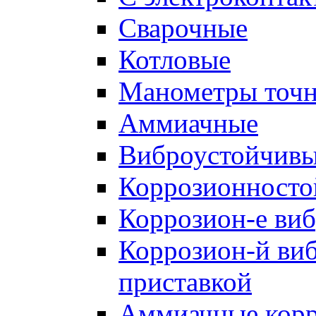
Cварочные
Котловые
Манометры точн
Аммиачные
Виброустойчив
Коррозионносто
Коррозион-е виб
Коррозион-й виб
приставкой
Аммиачные корр