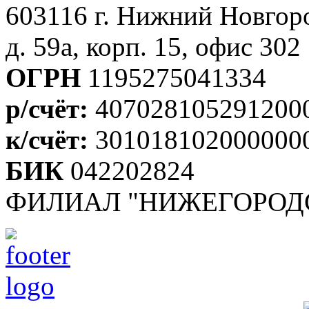
603116 г. Нижний Новгоро
д. 59а, корп. 15, офис 302
ОГРН
1195275041334
р/счёт:
407028105291200
к/счёт:
301018102000000
БИК
042202824
ФИЛИАЛ "НИЖЕГОРОДС