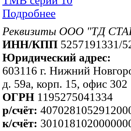
ТМВ серии 10
Подробнее
Реквизиты ООО "ТД СТА
ИНН/КПП
5257191331/5
Юридический адрес:
603116 г. Нижний Новгоро
д. 59а, корп. 15, офис 302
ОГРН
1195275041334
р/счёт:
407028105291200
к/счёт:
301018102000000