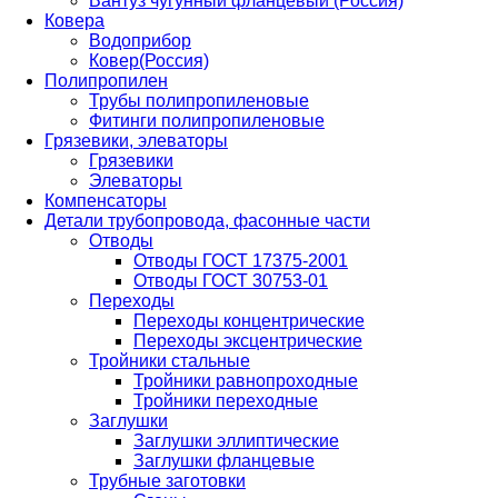
Вантуз чугунный фланцевый (Россия)
Ковера
Водоприбор
Ковер(Россия)
Полипропилен
Трубы полипропиленовые
Фитинги полипропиленовые
Грязевики, элеваторы
Грязевики
Элеваторы
Компенсаторы
Детали трубопровода, фасонные части
Отводы
Отводы ГОСТ 17375-2001
Отводы ГОСТ 30753-01
Переходы
Переходы концентрические
Переходы эксцентрические
Тройники стальные
Тройники равнопроходные
Тройники переходные
Заглушки
Заглушки эллиптические
Заглушки фланцевые
Трубные заготовки