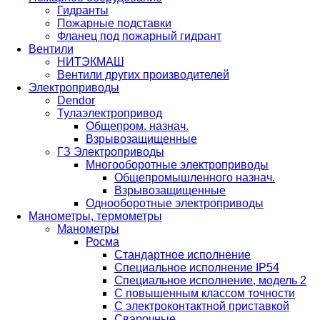
Гидранты
Пожарные подставки
Фланец под пожарный гидрант
Вентили
НИТЭКМАШ
Вентили других производителей
Электроприводы
Dendor
Тулаэлектропривод
Общепром. назнач.
Взрывозащищенные
ГЗ Электроприводы
Многооборотные электроприводы
Общепромышленного назнач.
Взрывозащищенные
Однооборотные электроприводы
Манометры, термометры
Манометры
Росма
Стандартное исполнение
Специальное исполнение IP54
Специальное исполнение, модель 2
С повышенным классом точности
С электроконтактной приставкой
Cварочные