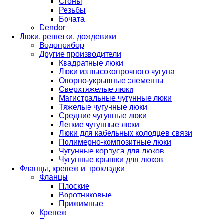
Cгоны
Резьбы
Бочата
Dendor
Люки, решетки, дождевики
Водоприбор
Другие производители
Квадратные люки
Люки из высокопрочного чугуна
Опорно-укрывные элементы
Сверхтяжелые люки
Магистральные чугунные люки
Тяжелые чугунные люки
Средние чугунные люки
Легкие чугунные люки
Люки для кабельных колодцев связи
Полимерно-композитные люки
Чугунные корпуса для люков
Чугунные крышки для люков
Фланцы, крепеж и прокладки
Фланцы
Плоские
Воротниковые
Прижимные
Крепеж