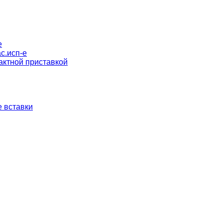
е
с.исп-е
актной приставкой
 вставки