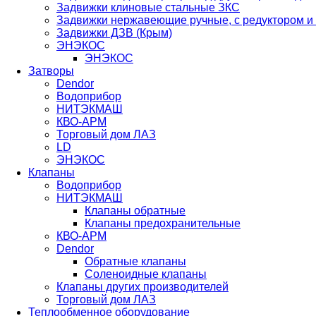
Задвижки клиновые стальные ЗКС
Задвижки нержавеющие ручные, с редуктором и
Задвижки ДЗВ (Крым)
ЭНЭКОС
ЭНЭКОС
Затворы
Dendor
Водоприбор
НИТЭКМАШ
КВО-АРМ
Торговый дом ЛАЗ
LD
ЭНЭКОС
Клапаны
Водоприбор
НИТЭКМАШ
Клапаны обратные
Клапаны предохранительные
КВО-АРМ
Dendor
Обратные клапаны
Соленоидные клапаны
Клапаны других производителей
Торговый дом ЛАЗ
Теплообменное оборудование