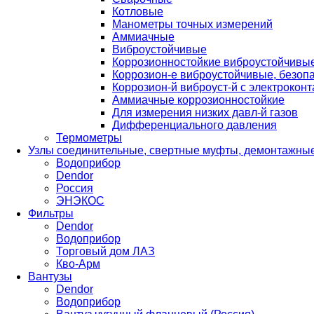
Котловые
Манометры точных измерений
Аммиачные
Виброустойчивые
Коррозионностойкие виброустойчивы
Коррозион-е виброустойчивые, безопа
Коррозион-й виброуст-й с электроконт
Аммиачные коррозионностойкие
Для измерения низких давл-й газов
Дифференциального давления
Термометры
Узлы соединительные, свертные муфты, демонтажные
Водоприбор
Dendor
Россия
ЭНЭКОС
Фильтры
Dendor
Водоприбор
Торговый дом ЛАЗ
Кво-Арм
Вантузы
Dendor
Водоприбор