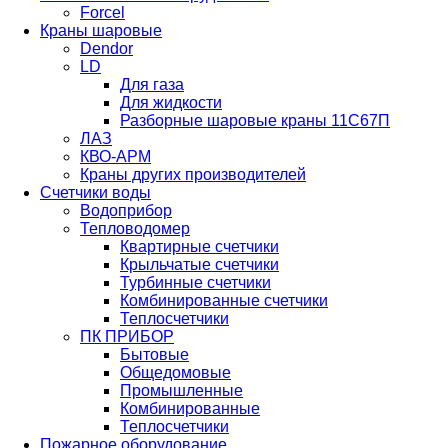
Forcel
Краны шаровые
Dendor
LD
Для газа
Для жидкости
Разборные шаровые краны 11С67П
ЛАЗ
КВО-АРМ
Краны других производителей
Счетчики воды
Водоприбор
Тепловодомер
Квартирные счетчики
Крыльчатые счетчики
Турбинные счетчики
Комбинированные счетчики
Теплосчетчики
ПК ПРИБОР
Бытовые
Общедомовые
Промышленные
Комбинированные
Теплосчетчики
Пожарное оборудование