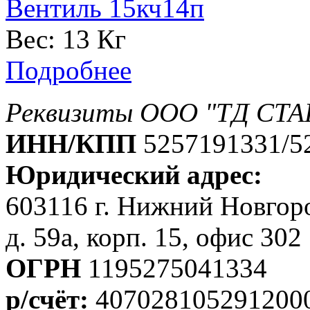
Вентиль 15кч14п
Вес:
13 Кг
Подробнее
Реквизиты ООО "ТД СТА
ИНН/КПП
5257191331/5
Юридический адрес:
603116 г. Нижний Новгоро
д. 59а, корп. 15, офис 302
ОГРН
1195275041334
р/счёт:
407028105291200