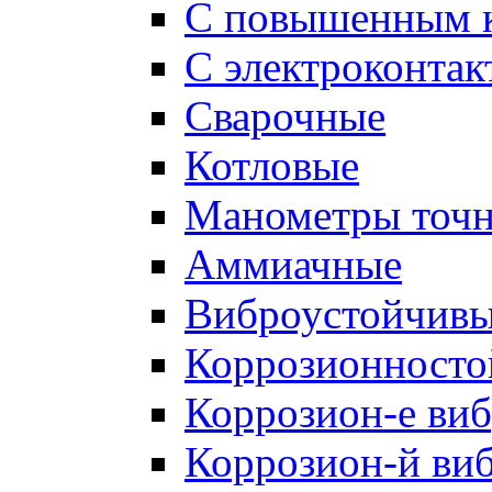
С повышенным к
С электроконтак
Cварочные
Котловые
Манометры точн
Аммиачные
Виброустойчив
Коррозионносто
Коррозион-е виб
Коррозион-й виб