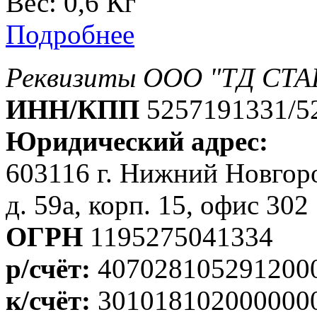
Вес:
0,6 Кг
Подробнее
Реквизиты ООО "ТД СТА
ИНН/КПП
5257191331/5
Юридический адрес:
603116 г. Нижний Новгоро
д. 59а, корп. 15, офис 302
ОГРН
1195275041334
р/счёт:
407028105291200
к/счёт:
301018102000000