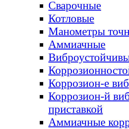
Cварочные
Котловые
Манометры точн
Аммиачные
Виброустойчив
Коррозионносто
Коррозион-е виб
Коррозион-й виб
приставкой
Аммиачные корр