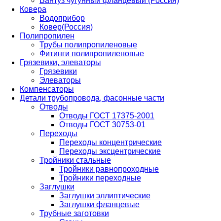
Вантуз чугунный фланцевый (Россия)
Ковера
Водоприбор
Ковер(Россия)
Полипропилен
Трубы полипропиленовые
Фитинги полипропиленовые
Грязевики, элеваторы
Грязевики
Элеваторы
Компенсаторы
Детали трубопровода, фасонные части
Отводы
Отводы ГОСТ 17375-2001
Отводы ГОСТ 30753-01
Переходы
Переходы концентрические
Переходы эксцентрические
Тройники стальные
Тройники равнопроходные
Тройники переходные
Заглушки
Заглушки эллиптические
Заглушки фланцевые
Трубные заготовки