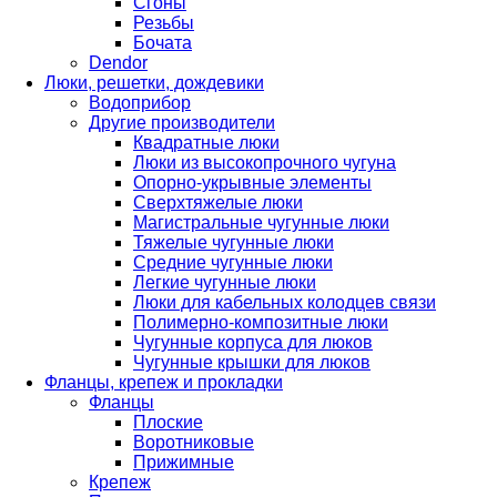
Cгоны
Резьбы
Бочата
Dendor
Люки, решетки, дождевики
Водоприбор
Другие производители
Квадратные люки
Люки из высокопрочного чугуна
Опорно-укрывные элементы
Сверхтяжелые люки
Магистральные чугунные люки
Тяжелые чугунные люки
Средние чугунные люки
Легкие чугунные люки
Люки для кабельных колодцев связи
Полимерно-композитные люки
Чугунные корпуса для люков
Чугунные крышки для люков
Фланцы, крепеж и прокладки
Фланцы
Плоские
Воротниковые
Прижимные
Крепеж