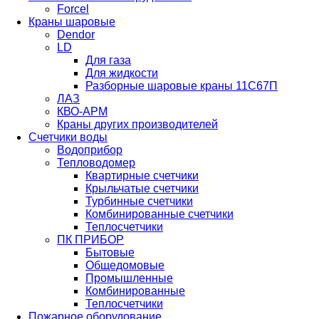
Forcel
Краны шаровые
Dendor
LD
Для газа
Для жидкости
Разборные шаровые краны 11С67П
ЛАЗ
КВО-АРМ
Краны других производителей
Счетчики воды
Водоприбор
Тепловодомер
Квартирные счетчики
Крыльчатые счетчики
Турбинные счетчики
Комбинированные счетчики
Теплосчетчики
ПК ПРИБОР
Бытовые
Общедомовые
Промышленные
Комбинированные
Теплосчетчики
Пожарное оборудование