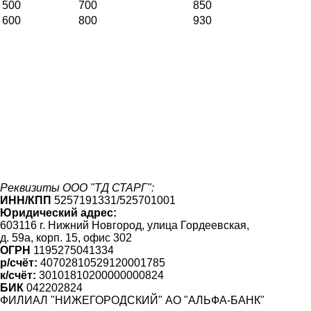
500
700
850
600
800
930
Реквизиты ООО "ТД СТАРГ":
ИНН/КПП
5257191331/525701001
Юридический адрес:
603116 г. Нижний Новгород, улица Гордеевская,
д. 59а, корп. 15, офис 302
ОГРН
1195275041334
р/счёт:
40702810529120001785
к/счёт:
30101810200000000824
БИК
042202824
ФИЛИАЛ "НИЖЕГОРОДСКИЙ" АО "АЛЬФА-БАНК"