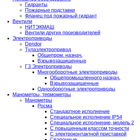
Гидранты
Пожарные подставки
Фланец под пожарный гидрант
Вентили
НИТЭКМАШ
Вентили других производителей
Электроприводы
Dendor
Тулаэлектропривод
Общепром. назнач.
Взрывозащищенные
ГЗ Электроприводы
Многооборотные электроприводы
Общепромышленного назнач.
Взрывозащищенные
Однооборотные электроприводы
Манометры, термометры
Манометры
Росма
Стандартное исполнение
Специальное исполнение IP54
Специальное исполнение, модель 2
С повышенным классом точности
С электроконтактной приставкой
Cварочные