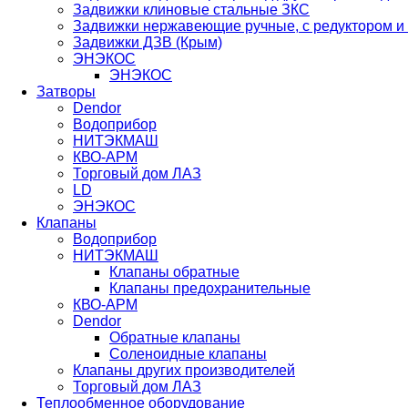
Задвижки клиновые стальные ЗКС
Задвижки нержавеющие ручные, с редуктором и
Задвижки ДЗВ (Крым)
ЭНЭКОС
ЭНЭКОС
Затворы
Dendor
Водоприбор
НИТЭКМАШ
КВО-АРМ
Торговый дом ЛАЗ
LD
ЭНЭКОС
Клапаны
Водоприбор
НИТЭКМАШ
Клапаны обратные
Клапаны предохранительные
КВО-АРМ
Dendor
Обратные клапаны
Соленоидные клапаны
Клапаны других производителей
Торговый дом ЛАЗ
Теплообменное оборудование